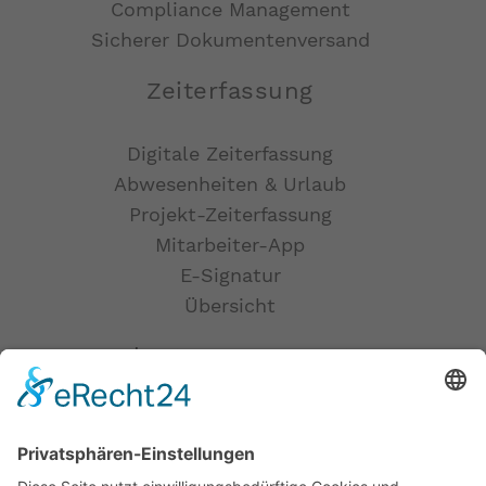
Compliance Management
Sicherer Dokumentenversand
Zeiterfassung
Digitale Zeiterfassung
Abwesenheiten & Urlaub
Projekt-Zeiterfassung
Mitarbeiter-App
E-Signatur
Übersicht
Talent-Management
Bewerber-Management
Karriereseite
Multiposting